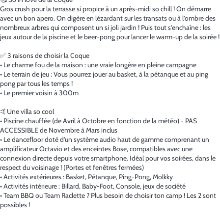
Gros crush pour la terrasse si propice à un après-midi so chill ! On démarre
avec un bon apero. On digère en lézardant sur les transats ou à l’ombre des
nombreux arbres qui composent un si joli jardin ! Puis tout s'enchaîne : les
jeux autour de la piscine et le beer-pong pour lancer le warm-up de la soirée !
✅ 3 raisons de choisir la Coque
• Le charme fou de la maison : une vraie longère en pleine campagne
• Le terrain de jeu : Vous pourrez jouer au basket, à la pétanque et au ping
pong par tous les temps !
• Le premier voisin à 300m
🤙Une villa so cool
• Piscine chauffée (de Avril à Octobre en fonction de la météo) - PAS
ACCESSIBLE de Novembre à Mars inclus
• Le dancefloor doté d’un système audio haut de gamme comprenant un
amplificateur Octavio et des enceintes Bose, compatibles avec une
connexion directe depuis votre smartphone. Idéal pour vos soirées, dans le
respect du voisinage ! (Portes et fenêtres fermées)
• Activités extérieures : Basket, Pétanque, Ping-Pong, Molkky
• Activités intérieure : Billard, Baby-Foot, Console, jeux de société
• Team BBQ ou Team Raclette ? Plus besoin de choisir ton camp ! Les 2 sont
possibles !