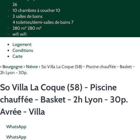
26
10 chambres à coucher
10
3 salles de bains
4 toilettes/demi-salles de bains
7
280 m²
280 m²
wifi
wifi
Logement
Conditions
Carte
›
Bourgogne
›
Nièvre
› So Villa La Coque (58) - Piscine chauffée - Basket -
2h Lyon - 30p.
So Villa La Coque (58) - Piscine
chauffée - Basket - 2h Lyon - 30p.
Avrée -
Villa
WhatsApp
WhatsApp