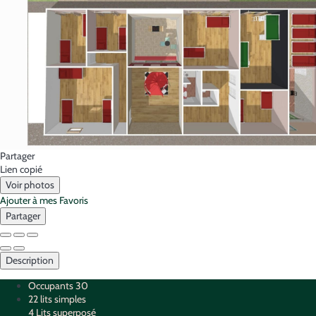
Partager
Lien copié
Voir photos
Ajouter à mes Favoris
Partager
Description
Occupants
30
22 lits simples
4 Lits superposé