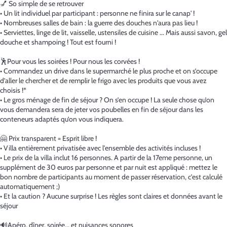
💅 So simple de se retrouver
• Un lit individuel par participant : personne ne finira sur le canap' !
• Nombreuses salles de bain : la guerre des douches n'aura pas lieu !
• Serviettes, linge de lit, vaisselle, ustensiles de cuisine ... Mais aussi savon, gel
douche et shampoing ! Tout est fourni !
🕺Pour vous les soirées ! Pour nous les corvées !
• Commandez un drive dans le supermarché le plus proche et on s’occupe
d’aller le chercher et de remplir le frigo avec les produits que vous avez
choisis !*
• Le gros ménage de fin de séjour ? On s’en occupe ! La seule chose qu’on
vous demandera sera de jeter vos poubelles en fin de séjour dans les
conteneurs adaptés qu’on vous indiquera.
🤗 Prix transparent = Esprit libre !
• Villa entièrement privatisée avec l'ensemble des activités incluses !
• Le prix de la villa inclut 16 personnes. A partir de la 17eme personne, un
supplément de 30 euros par personne et par nuit est appliqué : mettez le
bon nombre de participants au moment de passer réservation, c'est calculé
automatiquement ;)
• Et la caution ? Aucune surprise ! Les règles sont claires et données avant le
séjour
🔊Apéro, dîner, soirée... et nuisances sonores