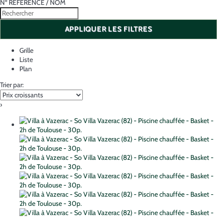
Nº RÉFÉRENCE / NOM
APPLIQUER LES FILTRES
Grille
Liste
Plan
Trier par:
›