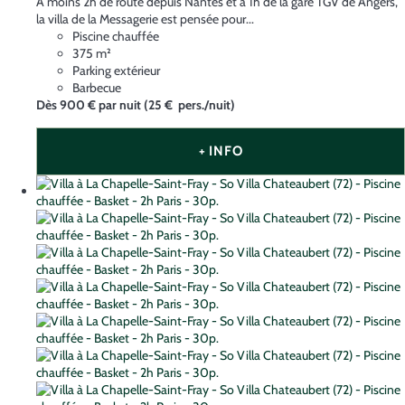
À moins 2h de route depuis Nantes et à 1h de la gare TGV de Angers,
la villa de la Messagerie est pensée pour...
Piscine chauffée
375 m²
Parking extérieur
Barbecue
Dès
900 €
par nuit
(25 € pers./nuit)
+ INFO