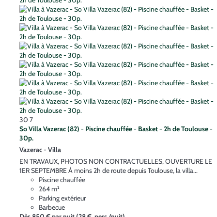
30
7
So Villa Vazerac (82) - Piscine chauffée - Basket - 2h de Toulouse -
30p.
Vazerac -
Villa
EN TRAVAUX, PHOTOS NON CONTRACTUELLES, OUVERTURE LE
1ER SEPTEMBRE À moins 2h de route depuis Toulouse, la villa...
Piscine chauffée
264 m²
Parking extérieur
Barbecue
Dès
850 €
par nuit
(28 € pers./nuit)