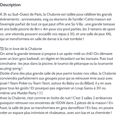
Description
À 2h au Sud-Ouest de Paris, la Chalonie est taillée pour célébrer les grands
évènements : anniversaires, evg ou réunions de famille ! Cette maison est
l'exemple parfait de tout ce que peut offrir une So Villa : une grande terrasse
et une belle piscine de 8m x 4m pour vos pool parties, les 3 terrains de sport
co, une véranda pouvant accueillir vos repas à 30, et une salle de jeux XXL
qui se transformera en salle de danse à la nuit tombée !
🥰 So in love de la Chalonie
On aime la grande terrasse si propice à un après-midi so chill ! On démarre
avec un bon gros barbeuk’, on digère en lézardant sur les transats. Puis tout
s'enchaîne : les jeux dans la piscine, le tournoi de pétanque ou la tournante
au ping-pong !
Dotée d’une des plus grande salle de jeux parmi toutes nos villas, la Chalonie
conviendra parfaitement aux groupes pour qui se retrouver rime aussi avec
jouer ! Team Poker ou Team Tarot, autour du Baby ou du Billard, il y en aura
pour tous les goûts ! Et pourquoi pas organiser un Loup Garou à 30 ou
même une Murder Party ! 🕵️‍♀️
Avec la Chalonie, c’est comme en boîte de nuit ! C’est 2 salles 2 ambiances
puisqu’on retrouve nos enceintes de 100W dans 2 pièces de la maison ! En
haut, la salle de jeux se transformera en gros dancefloor ! En bas, on pourra
créer un espace plus intimiste et chaleureux, avec son bar et sa cheminée !