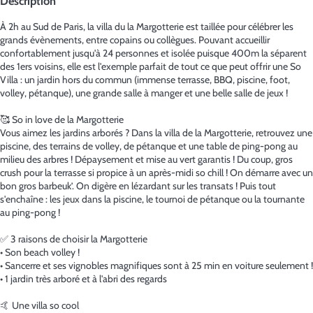
Description
À 2h au Sud de Paris, la villa du la Margotterie est taillée pour célébrer les
grands évènements, entre copains ou collègues. Pouvant accueillir
confortablement jusqu'à 24 personnes et isolée puisque 400m la séparent
des 1ers voisins, elle est l'exemple parfait de tout ce que peut offrir une So
Villa : un jardin hors du commun (immense terrasse, BBQ, piscine, foot,
volley, pétanque), une grande salle à manger et une belle salle de jeux !
🥰 So in love de la Margotterie
Vous aimez les jardins arborés ? Dans la villa de la Margotterie, retrouvez une
piscine, des terrains de volley, de pétanque et une table de ping-pong au
milieu des arbres ! Dépaysement et mise au vert garantis ! Du coup, gros
crush pour la terrasse si propice à un après-midi so chill ! On démarre avec un
bon gros barbeuk’. On digère en lézardant sur les transats ! Puis tout
s'enchaîne : les jeux dans la piscine, le tournoi de pétanque ou la tournante
au ping-pong !
✅ 3 raisons de choisir la Margotterie
• Son beach volley !
• Sancerre et ses vignobles magnifiques sont à 25 min en voiture seulement !
• 1 jardin très arboré et à l'abri des regards
🤙 Une villa so cool