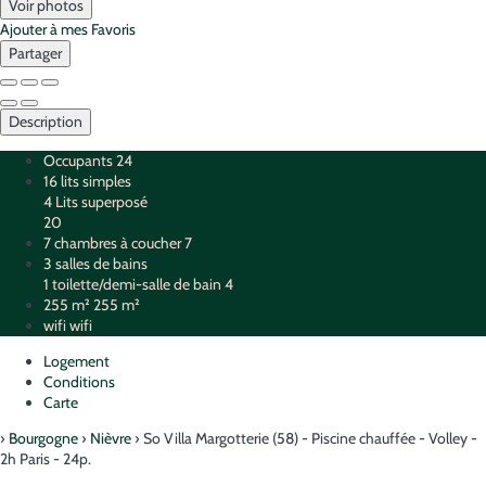
Voir photos
Ajouter à mes Favoris
Partager
Description
Occupants
24
16 lits simples
4 Lits superposé
20
7 chambres à coucher
7
3 salles de bains
1 toilette/demi-salle de bain
4
255 m²
255 m²
wifi
wifi
Logement
Conditions
Carte
›
Bourgogne
›
Nièvre
› So Villa Margotterie (58) - Piscine chauffée - Volley -
2h Paris - 24p.