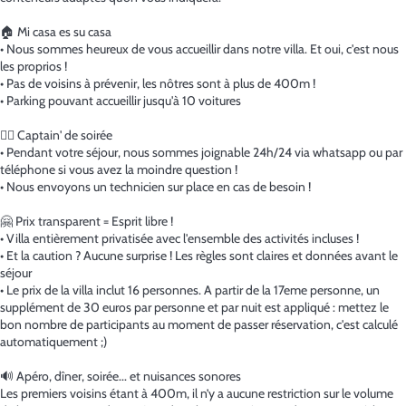
🏠 Mi casa es su casa
• Nous sommes heureux de vous accueillir dans notre villa. Et oui, c'est nous
les proprios !
• Pas de voisins à prévenir, les nôtres sont à plus de 400m !
• Parking pouvant accueillir jusqu'à 10 voitures
👩‍✈️ Captain' de soirée
• Pendant votre séjour, nous sommes joignable 24h/24 via whatsapp ou par
téléphone si vous avez la moindre question !
• Nous envoyons un technicien sur place en cas de besoin !
🤗 Prix transparent = Esprit libre !
• Villa entièrement privatisée avec l'ensemble des activités incluses !
• Et la caution ? Aucune surprise ! Les règles sont claires et données avant le
séjour
• Le prix de la villa inclut 16 personnes. A partir de la 17eme personne, un
supplément de 30 euros par personne et par nuit est appliqué : mettez le
bon nombre de participants au moment de passer réservation, c'est calculé
automatiquement ;)
🔊 Apéro, dîner, soirée... et nuisances sonores
Les premiers voisins étant à 400m, il n’y a aucune restriction sur le volume