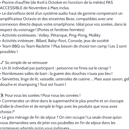
• Piscine chauffée (de Avril à Octobre en fonction de la météo) PAS
ACCESSIBLE de Novembre à Mars inclus.
• Le dancefloor doté d’un système audio haut de gamme comprenant un
amplificateur Octavio et des enceintes Bose, compatibles avec une
connexion directe depuis votre smartphone. Idéal pour vos soirées, dans le
respect du voisinage ! (Portes et fenêtres fermées)
• Activités extérieures : Volley, Pétanque, Ping-Pong, Molkky
• Activités intérieure : Billard, Baby-Foot, Console, jeux de société
• Team BBQ ou Team Raclette ? Plus besoin de choisir ton camp ! Les 2 sont
possibles !
💅 So simple de se retrouver
• Un lit individuel par participant : personne ne finira sur le canap' !
• Nombreuses salles de bain : la guerre des douches n'aura pas lieu !
• Serviettes, linge de lit, vaisselle, ustensiles de cuisine ... Mais aussi savon, gel
douche et shampoing ! Tout est fourni !
🕺 Pour vous les soirées ! Pour nous les corvées !
• Commandez un drive dans le supermarché le plus proche et on s’occupe
d’aller le chercher et de remplir le frigo avec les produits que vous avez
choisis !*
• Le gros ménage de fin de séjour ? On s’en occupe ! La seule chose qu’on
vous demandera sera de jeter vos poubelles en fin de séjour dans les
conteneurs adaptés qu’on vous indiquera.