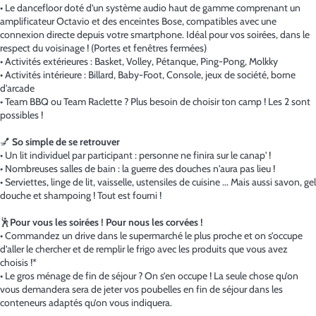
• Le dancefloor doté d’un système audio haut de gamme comprenant un
amplificateur Octavio et des enceintes Bose, compatibles avec une
connexion directe depuis votre smartphone. Idéal pour vos soirées, dans le
respect du voisinage ! (Portes et fenêtres fermées)
• Activités extérieures : Basket, Volley, Pétanque, Ping-Pong, Molkky
• Activités intérieure : Billard, Baby-Foot, Console, jeux de société, borne
d'arcade
• Team BBQ ou Team Raclette ? Plus besoin de choisir ton camp ! Les 2 sont
possibles !
💅
So simple de se retrouver
• Un lit individuel par participant : personne ne finira sur le canap' !
• Nombreuses salles de bain : la guerre des douches n'aura pas lieu !
• Serviettes, linge de lit, vaisselle, ustensiles de cuisine ... Mais aussi savon, gel
douche et shampoing ! Tout est fourni !
🕺
Pour vous les soirées ! Pour nous les corvées !
• Commandez un drive dans le supermarché le plus proche et on s’occupe
d’aller le chercher et de remplir le frigo avec les produits que vous avez
choisis !*
• Le gros ménage de fin de séjour ? On s’en occupe ! La seule chose qu’on
vous demandera sera de jeter vos poubelles en fin de séjour dans les
conteneurs adaptés qu’on vous indiquera.