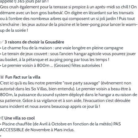
appelle !) 365 jours par an !
Gros crush également pour la terrasse si propice à un après-midi so chill ! On
démarre avec un bon gros barbeuk’. On digère en lézardant sur les transats
ou à l’ombre des nombreux arbres qui composent un si joli jardin ! Puis tout
s'enchaîne : les jeux autour de la piscine et le beer-pong pour lancer le warm-
up de la soirée !
✅
3 raisons de choisir la Gouadière
• Le charme fou de la maison : une vraie longère en pleine campagne
• Le terrain de jeux couvert : sous l'ancien hangar agricole vous pourrez jouer
au basket, à la pétanque et au ping pong par tous les temps !
• Le premier voisin à 800m ... (Grosses) fêtes autorisées !
🚨
Fun Fact sur la villa
C'est ici qu'à eu lieu notre première "rave party sauvage" (événement non
autorisé dans les So Villas, bien entendu). Le premier voisin a beau être à
800m, la puissance du sound system déployé dans le hangar a eu raison de
sa patience. Grâce à sa vigilance et à son aide, l'évacuation s'est déroulée
sans incident et nous avons beaucoup appris ce jour là !
🤙
Une villa so cool
• Piscine chauffée (de Avril à Octobre en fonction de la météo) PAS
ACCESSIBLE de Novembre à Mars inclus.
•