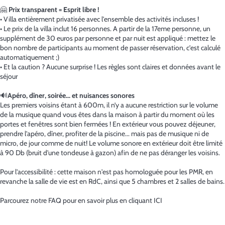
🤗
Prix transparent = Esprit libre !
• Villa entièrement privatisée avec l'ensemble des activités incluses !
• Le prix de la villa inclut 16 personnes. A partir de la 17eme personne, un
supplément de 30 euros par personne et par nuit est appliqué : mettez le
bon nombre de participants au moment de passer réservation, c'est calculé
automatiquement ;)
• Et la caution ? Aucune surprise ! Les règles sont claires et données avant le
séjour
🔊
Apéro, dîner, soirée... et nuisances sonores
Les premiers voisins étant à 600m, il n’y a aucune restriction sur le volume
de la musique quand vous êtes dans la maison à partir du moment où les
portes et fenêtres sont bien fermées ! En extérieur vous pouvez déjeuner,
prendre l'apéro, dîner, profiter de la piscine... mais pas de musique ni de
micro, de jour comme de nuit! Le volume sonore en extérieur doit être limité
à 90 Db (bruit d'une tondeuse à gazon) afin de ne pas déranger les voisins.
Pour l'accessibilité : cette maison n'est pas homologuée pour les PMR, en
revanche la salle de vie est en RdC, ainsi que 5 chambres et 2 salles de bains.
Parcourez notre FAQ pour en savoir plus en cliquant ICI