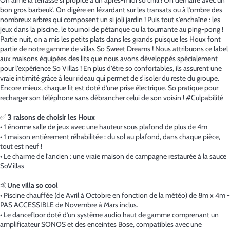
On aime la terrasse si propice à un après-midi so chill ! On démarre avec un
bon gros barbeuk’. On digère en lézardant sur les transats ou à l’ombre des
nombreux arbres qui composent un si joli jardin ! Puis tout s'enchaîne : les
jeux dans la piscine, le tournoi de pétanque ou la tournante au ping-pong !
Partie nuit, on a mis les petits plats dans les grands puisque les Houx font
partie de notre gamme de villas So Sweet Dreams ! Nous attribuons ce label
aux maisons équipées des lits que nous avons développés spécialement
pour l’expérience So Villas ! En plus d’être so confortables, ils assurent une
vraie intimité grâce à leur rideau qui permet de s’isoler du reste du groupe.
Encore mieux, chaque lit est doté d’une prise électrique. So pratique pour
recharger son téléphone sans débrancher celui de son voisin ! #Culpabilité
✅
3 raisons de choisir les Houx
• 1 énorme salle de jeux avec une hauteur sous plafond de plus de 4m
• 1 maison entièrement réhabilitée : du sol au plafond, dans chaque pièce,
tout est neuf !
• Le charme de l'ancien : une vraie maison de campagne restaurée à la sauce
SoVillas
🤙
Une villa so cool
• Piscine chauffée (de Avril à Octobre en fonction de la météo) de 8m x 4m -
PAS ACCESSIBLE de Novembre à Mars inclus.
• Le dancefloor doté d’un système audio haut de gamme comprenant un
amplificateur SONOS et des enceintes Bose, compatibles avec une