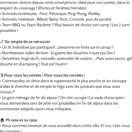
connexion directe depuis votre smartphone. Idéal pour vos soirées, dans le
respect du voisinage ! (Portes et fenêtres fermées)
• Activités extérieures : Foot, Pétanque, Ping-Pong, Molkky
• Activités intérieure : Billard, Baby-Foot, Console, jeux de société
• Team BBQ ou Team Raclette ? Plus besoin de choisir ton camp ! Les 2 sont
possibles !
💅
So simple de se retrouver
• Un lit individuel par participant : personne ne finira sur le canap' !
• Nombreuses salles de bain : la guerre des douches n'aura pas lieu !
• Serviettes, linge de lit, vaisselle, ustensiles de cuisine ... Mais aussi savon, gel
douche et shampoing ! Tout est fourni !
🕺
Pour vous les soirées ! Pour nous les corvées !
• Commandez un drive dans le supermarché le plus proche et on s’occupe
d’aller le chercher et de remplir le frigo avec les produits que vous avez
choisis !*
• Le gros ménage de fin de séjour ? On s’en occupe ! La seule chose qu’on
vous demandera sera de jeter vos poubelles en fin de séjour dans les
conteneurs adaptés qu’on vous indiquera.
🏠
Mi casa es su casa
• Nous sommes heureux de vous accueillir dans notre villa. Et oui, c'est nous
les proprios !