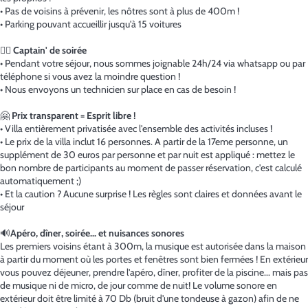
• Pas de voisins à prévenir, les nôtres sont à plus de 400m !
• Parking pouvant accueillir jusqu'à 15 voitures
👩‍✈️
Captain' de soirée
• Pendant votre séjour, nous sommes joignable 24h/24 via whatsapp ou par
téléphone si vous avez la moindre question !
• Nous envoyons un technicien sur place en cas de besoin !
🤗
Prix transparent = Esprit libre !
• Villa entièrement privatisée avec l'ensemble des activités incluses !
• Le prix de la villa inclut 16 personnes. A partir de la 17eme personne, un
supplément de 30 euros par personne et par nuit est appliqué : mettez le
bon nombre de participants au moment de passer réservation, c'est calculé
automatiquement ;)
• Et la caution ? Aucune surprise ! Les règles sont claires et données avant le
séjour
🔊
Apéro, dîner, soirée... et nuisances sonores
Les premiers voisins étant à 300m, la musique est autorisée dans la maison
à partir du moment où les portes et fenêtres sont bien fermées ! En extérieur
vous pouvez déjeuner, prendre l'apéro, dîner, profiter de la piscine... mais pas
de musique ni de micro, de jour comme de nuit! Le volume sonore en
extérieur doit être limité à 70 Db (bruit d'une tondeuse à gazon) afin de ne