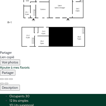
Partager
Lien copié
Voir photos
Ajouter à mes Favoris
Partager
Description
Occupants
30
12 lits simples
10 Lits superposé