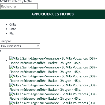
Nº RÉFÉRENCE / NOM
APPLIQUER LES FILTRES
Grille
Liste
Plan
Trier par:
›