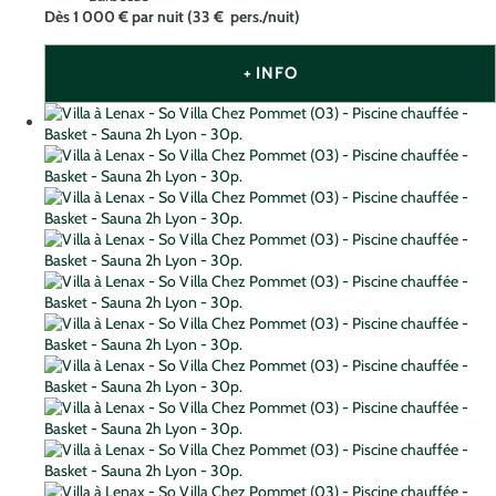
Dès
1 000 €
par nuit
(33 € pers./nuit)
+ INFO