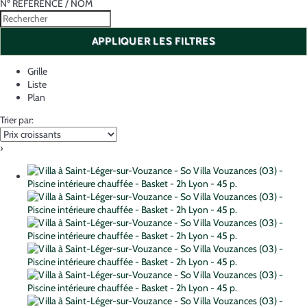
Nº RÉFÉRENCE / NOM
APPLIQUER LES FILTRES
Grille
Liste
Plan
Trier par:
›