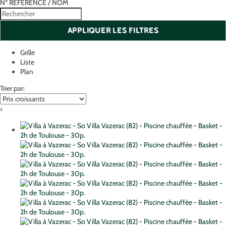
Nº RÉFÉRENCE / NOM
APPLIQUER LES FILTRES
Grille
Liste
Plan
Trier par:
›