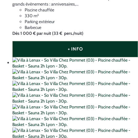
grands évènements : anniversaires,...
Piscine chauffée
330 m²
Parking extérieur
Barbecue
Dès
1 000 €
par nuit
(33 € pers./nuit)
+ INFO