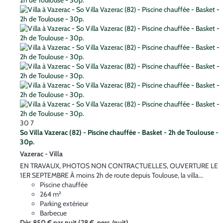
30
7
So Villa Vazerac (82) - Piscine chauffée - Basket - 2h de Toulouse -
30p.
Vazerac -
Villa
EN TRAVAUX, PHOTOS NON CONTRACTUELLES, OUVERTURE LE
1ER SEPTEMBRE À moins 2h de route depuis Toulouse, la villa...
Piscine chauffée
264 m²
Parking extérieur
Barbecue
Dès
850 €
par nuit
(28 € pers./nuit)