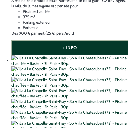
À moins 2h de route depuis Nantes et à 1h de la gare TGV de Angers,
la villa de la Messagerie est pensée pour...
Piscine chauffée
375 m²
Parking extérieur
Barbecue
Dès
900 €
par nuit
(25 € pers./nuit)
+ INFO