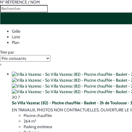
Nº RÉFÉRENCE / NOM
Grille
Liste
Plan
Trier par:
›
30
7
So Villa Vazerac (82) - Piscine chauffée - Basket - 2h de Toulouse - 
EN TRAVAUX, PHOTOS NON CONTRACTUELLES, OUVERTURE LE 1ER SEPT
Piscine chauffée
264 m²
Parking extérieur