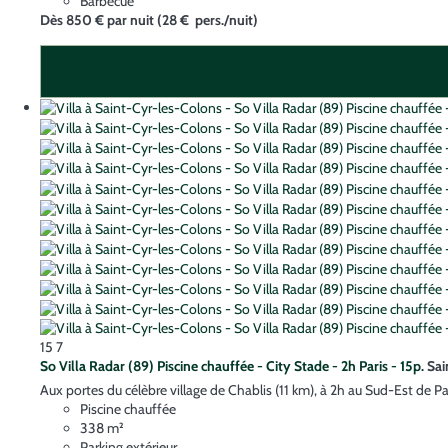
Barbecue
Dès
850 €
par nuit
(28 € pers./nuit)
15
7
So Villa Radar (89) Piscine chauffée - City Stade - 2h Paris - 15p.
Sai
Aux portes du célèbre village de Chablis (11 km), à 2h au Sud-Est de Pari
Piscine chauffée
338 m²
Parking extérieur