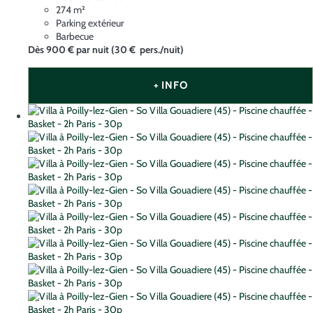
274 m²
Parking extérieur
Barbecue
Dès
900 €
par nuit
(30 € pers./nuit)
+ INFO